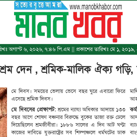
ারিখঃ অগাস্ট ৬, ২০২৬, ৭:৪৬ পি.এম || প্রকাশের তারিখঃ মে ১, ২০১৯,
 শ্রম দেন , শ্রমিক-মালিক ঐক্য গড়ি
মে দিবস। সময়ের ভেলায় ভেসে বছর ঘুরে এবারো ফিরে
মাল
এসেছে শ্রমিক দিবস।
আহ্
মে দিবসের প্রেক্ষাপট:
শ্রমের ন্যায্য অধিকার আদায়ে ১৩৩
কর্ম
বছর আগে শোষণ বঞ্চনার বিরুদ্ধে বুকের তাজা রক্ত ঢেলে
আদ
দিয়েছিলেন শ্রমজীবীরা। ১৮৮৬ সালের এ দিন আট ঘণ্টা
ব্
কাজের দাবিতে যুক্তরাষ্ট্রের সব শিল্পাঞ্চলে ধর্মঘটের ডাক
বা