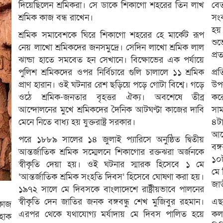
দিয়েছিলেন শ্রমিকরা। সে ডাকে শিকাগো শহরের তিন লাখ
বে
শ্রমিক কাজ বন্ধ রাখেন।
সংব
হয়।
শ্রমিক সমাবেশকে ঘিরে শিকাগো শহরের হে মার্কেট রূপ
শুভ
নেয় লাখো শ্রমিকদের জনসমুদ্রে। সেদিন লাখো শ্রমিক লাল
প্র
ঝান্ডা হাতে সমবেত হন সেখানে। বিক্ষোভের এক পর্যায়ে
পুলিশ শ্রমিকদের ওপর নির্বিচারে গুলি চালালে ১১ শ্রমিক
প্র
প্রাণ হারান। ওই ঘটনার রেশ ছড়িয়ে পড়ে গোটা বিশ্বে। গড়ে
উপল
ওঠে শ্রমিক-জনতার বৃহত্তর ঐক্য। অবশেষে তীব্র
করে
আন্দোলনের মুখে শ্রমিকদের দৈনিক আটঘণ্টা কাজের দাবি
সাম
মেনে নিতে বাধ্য হয় যুক্তরাষ্ট্র সরকার।
৪টা
আয়
পরে ১৮৮৯ সালের ১৪ জুলাই প্যারিসে অনুষ্ঠিত দ্বিতীয়
বঙ্
আন্তর্জাতিক শ্রমিক সম্মেলনে শিকাগোর রক্তঝরা অর্জনকে
১০
স্বীকৃতি দেয়া হয়। ওই ঘটনার স্মারক হিসেবে ১ মে
মে 
‘আন্তর্জাতিক শ্রমিক সংহতি দিবস’ হিসেবে ঘোষণা করা হয়।
জাত
১৯৭২ সালে মে দিবসকে বাংলাদেশে রাষ্ট্রীয়ভাবে পালনের
স্বীকৃতি দেন জাতির জনক বঙ্গবন্ধু শেখ মুজিবুর রহমান।
এছা
কাজ
এরপর থেকে যথাযোগ্য মর্যাদায় মে দিবস পালিত হয়ে
কলক
হোক