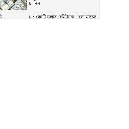
৮ দিন
৮১ কোটি ডলার রেমিট্যান্স এলো মার্চের
৮ দিন
এখনও অপরিবর্তিত মাগুরার সেই
শিশুটির অবস্থা
দায়িত্বরত ট্রাফিক পুলিশকে মারধর,
গ্রেপ্তার ১
ঢাকার ৪ থানা পরিদর্শন করলেন স্বরাষ্ট্র
উপদেষ্টার
আশাবাদী ট্রাম্প,শান্তির জন্য ছাড়ে রাজি
ইউক্রেইন?