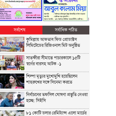
সর্বশেষ
সর্বাধিক পঠিত
কুমিল্লায় আফতাব ফিড প্রোডাক্টস
লিমিটেডের রিজিওনাল মিট অনুষ্ঠিত
সাতক্ষীরা সীমান্তে পাচারকালে ১৫টি
স্বর্ণের বারসহ আটক -১
শিল্পা মৃত্যুর মুখোমুখি হয়েছিলেন
শাহরুখের সঙ্গে সিনেমা করতে
নির্বাচনের তফসিল ঘোষণা প্রস্তুতি নেওয়া
হচ্ছে: সিইসি
৮১ কোটি ডলার রেমিট্যান্স এলো মার্চের