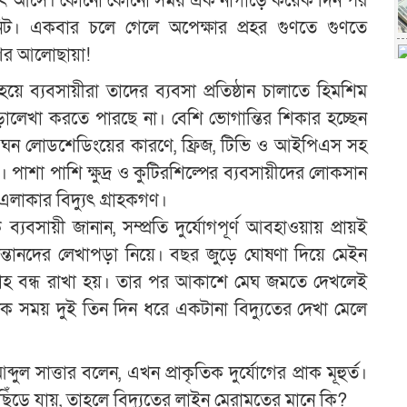
িদ্যুৎ আসে। কোনো কোনো সময় এক নাগাড়ে কয়েক দিন পর
িনিট। একবার চলে গেলে অপেক্ষার প্রহর গুণতে গুণতে
িণের আলোছায়া!
য়ে ব্যবসায়ীরা তাদের ব্যবসা প্রতিষ্ঠান চালাতে হিমশিম
 পড়ালেখা করতে পারছে না। বেশি ভোগান্তির শিকার হচ্ছেন
ঘন ঘন লোডশেডিংয়ের কারণে, ফ্রিজ, টিভি ও আইপিএস সহ
চ্ছে। পাশা পাশি ক্ষুদ্র ও কুটিরশিল্পের ব্যবসায়ীদের লোকসান
এলাকার বিদ্যুৎ গ্রাহকগণ।
যবসায়ী জানান, সম্প্রতি দুর্যোগপূর্ণ আবহাওয়ায় প্রায়ই
সন্তানদের লেখাপড়া নিয়ে। বছর জুড়ে ঘোষণা দিয়ে মেইন
রাহ বন্ধ রাখা হয়। তার পর আকাশে মেঘ জমতে দেখলেই
ক সময় দুই তিন দিন ধরে একটানা বিদ্যুতের দেখা মেলে
ুল সাত্তার বলেন, এখন প্রাকৃতিক দুর্যোগের প্রাক মূহুর্ত।
 ছিঁড়ে যায়, তাহলে বিদ্যুতের লাইন মেরামতের মানে কি?