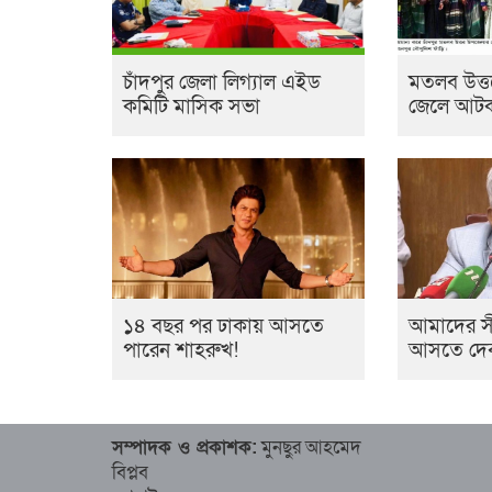
চাঁদপুর জেলা লিগ্যাল এইড
মতলব উত্ত
কমিটি মাসিক সভা
জেলে আটক,
১৪ বছর পর ঢাকায় আসতে
আমাদের সী
পারেন শাহরুখ!
আসতে দেব না: 
সম্পাদক ও প্রকাশক:
মুনছুর আহমেদ
বিপ্লব