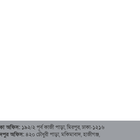
াকা অফিস:
১৯২/২ পূর্ব কাজী পাড়া, মিরপুর, ঢাকা-১২১৬
াঁদপুর অফিস:
৪২০ চৌধুরী পাড়া, মকিমাবাদ, হাজীগঞ্জ,