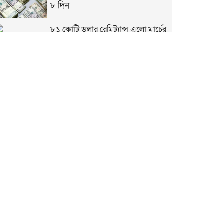
৮ দিন
৮১ কোটি ডলার রেমিট্যান্স এলো মার্চের
৮ দিন
এখনও অপরিবর্তিত মাগুরার সেই
শিশুটির অবস্থা
দায়িত্বরত ট্রাফিক পুলিশকে মারধর,
গ্রেপ্তার ১
ঢাকার ৪ থানা পরিদর্শন করলেন স্বরাষ্ট্র
উপদেষ্টার
আশাবাদী ট্রাম্প,শান্তির জন্য ছাড়ে রাজি
ইউক্রেইন?