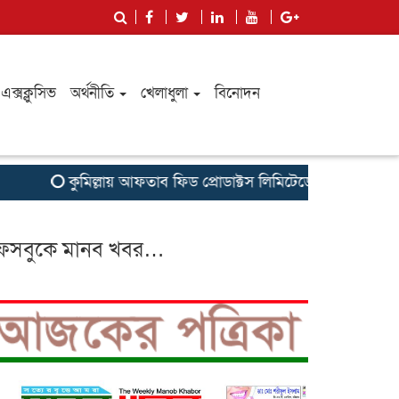
এক্সক্লুসিভ
অর্থনীতি
খেলাধুলা
বিনোদন
কুমিল্লায় আফতাব ফিড প্রোডাক্টস লিমিটেডের রিজিওনাল মিট অনুষ্ঠ
েসবুকে মানব খবর…