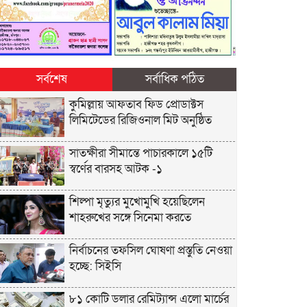
সর্বশেষ
সর্বাধিক পঠিত
কুমিল্লায় আফতাব ফিড প্রোডাক্টস
লিমিটেডের রিজিওনাল মিট অনুষ্ঠিত
সাতক্ষীরা সীমান্তে পাচারকালে ১৫টি
স্বর্ণের বারসহ আটক -১
শিল্পা মৃত্যুর মুখোমুখি হয়েছিলেন
শাহরুখের সঙ্গে সিনেমা করতে
নির্বাচনের তফসিল ঘোষণা প্রস্তুতি নেওয়া
হচ্ছে: সিইসি
৮১ কোটি ডলার রেমিট্যান্স এলো মার্চের