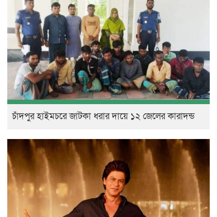
চাঁদপুর হাইমচরে জাটকা ধরার দায়ে ১২ জেলের কারাদন্ড