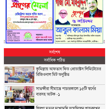
সর্বশেষ
সর্বাধিক পঠিত
কুমিল্লায় আফতাব ফিড প্রোডাক্টস লিমিটেডের
রিজিওনাল মিট অনুষ্ঠিত
সাতক্ষীরা সীমান্তে পাচারকালে ১৫টি স্বর্ণের
বারসহ আটক -১
শিল্পা মৃত্যুর মুখোমুখি হয়েছিলেন শাহরুখের