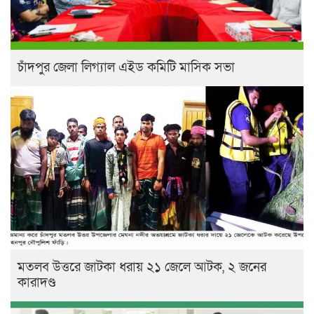
চাঁদপুর জেলা লিগ্যাল এইড কমিটি মাসিক সভা
মতলব উত্তরে জাটকা ধরায় ২১ জেলে আটক, ২ জনের
কারাদণ্ড