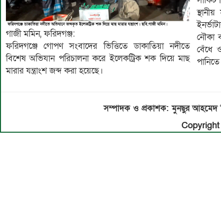
সার্কিট
স্থানীয়
ইনর্ভা
গাজী মমিন, ফরিদগঞ্জ:
নৌকা ব
ফরিদগঞ্জে গোপণ সংবাদের ভিত্তিতে ডাকাতিয়া নদীতে
বেঁধে 
বিশেষ অভিযান পরিচালনা করে ইলেকট্রিক শক দিয়ে মাছ
পানিত
মারার যন্ত্রাংশ জব্দ করা হয়েছে।
সম্পাদক ও প্রকাশক: মুনছুর আহম
Copyright