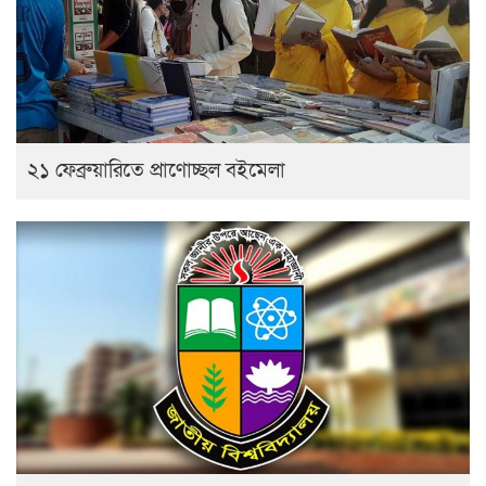
২১ ফেব্রুয়ারিতে প্রাণোচ্ছল বইমেলা