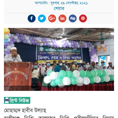
আপডেটঃ : বুধবার, ২৯ সেপ্টেম্বর, ২০২১
শেয়ার
মোহাম্মদ হাবীব উল্যাহ্