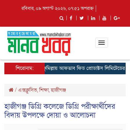
রবিবার, ০৯ অগাস্ট ২০২৬, ০৭:৫১ অপরাহ্ন
Toggle
navigation
শিরোনাম:
কুমিল্লায় আফতাব ফিড প্রোডাক্টস লিমিটেডের রিজিওনাল
/
এক্সক্লুসিভ
,
শিক্ষা
,
হাজীগঞ্জ
হাজীগঞ্জ ডিগ্রি কলেজে ডিগ্রি পরীক্ষার্থীদের
বিদায় উপলক্ষে দোয়া ও আলোচনা