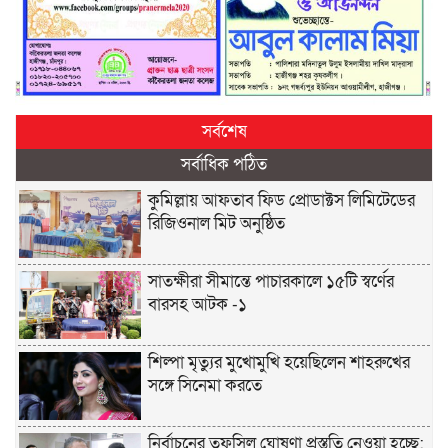
সর্বশেষ
সর্বাধিক পঠিত
কুমিল্লায় আফতাব ফিড প্রোডাক্টস লিমিটেডের
রিজিওনাল মিট অনুষ্ঠিত
সাতক্ষীরা সীমান্তে পাচারকালে ১৫টি স্বর্ণের
বারসহ আটক -১
শিল্পা মৃত্যুর মুখোমুখি হয়েছিলেন শাহরুখের
সঙ্গে সিনেমা করতে
নির্বাচনের তফসিল ঘোষণা প্রস্তুতি নেওয়া হচ্ছে: