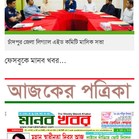
চাঁদপুর জেলা লিগ্যাল এইড কমিটি মাসিক সভা
ফেসবুকে মানব খবর…